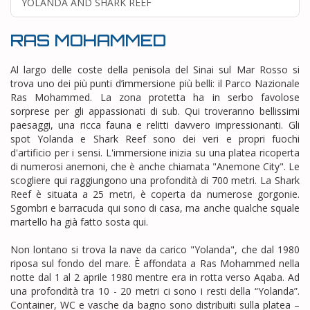
YOLANDA AND SHARK REEF
RAS MOHAMMED
Al largo delle coste della penisola del Sinai sul Mar Rosso si
trova uno dei più punti d’immersione più belli: il Parco Nazionale
Ras Mohammed. La zona protetta ha in serbo favolose
sorprese per gli appassionati di sub. Qui troveranno bellissimi
paesaggi, una ricca fauna e relitti davvero impressionanti. Gli
spot Yolanda e Shark Reef sono dei veri e propri fuochi
d'artificio per i sensi. L'immersione inizia su una platea ricoperta
di numerosi anemoni, che è anche chiamata "Anemone City". Le
scogliere qui raggiungono una profondità di 700 metri. La Shark
Reef è situata a 25 metri, è coperta da numerose gorgonie.
Sgombri e barracuda qui sono di casa, ma anche qualche squale
martello ha già fatto sosta qui.
Non lontano si trova la nave da carico "Yolanda", che dal 1980
riposa sul fondo del mare. È affondata a Ras Mohammed nella
notte dal 1 al 2 aprile 1980 mentre era in rotta verso Aqaba. Ad
una profondità tra 10 - 20 metri ci sono i resti della “Yolanda”.
Container, WC e vasche da bagno sono distribuiti sulla platea –