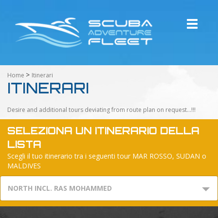
Toggle
navigati
>
Home
Itinerari
ITINERARI
Desire and additional tours deviating from route plan on request...!!!
SELEZIONA UN ITINERARIO DELLA
LISTA
Scegli il tuo itinerario tra i seguenti tour MAR ROSSO, SUDAN o
MALDIVES
NORTH INCL. RAS MOHAMMED