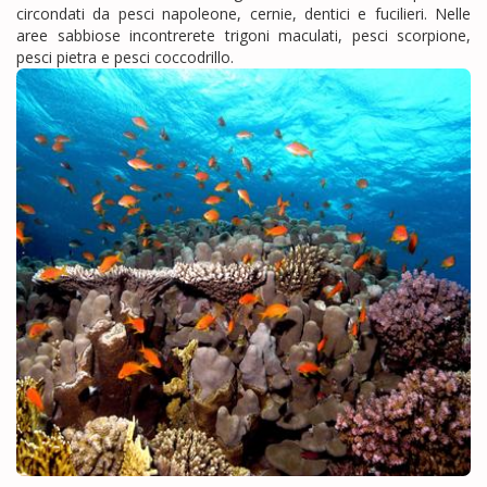
circondati da pesci napoleone, cernie, dentici e fucilieri. Nelle
aree sabbiose incontrerete trigoni maculati, pesci scorpione,
pesci pietra e pesci coccodrillo.