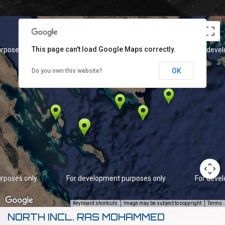
This page can't load Google Maps correctly.
rposes only
For development purposes only
For deve
OK
Do you own this website?
rposes only
For development purposes only
For deve
Keyboard shortcuts
Image may be subject to copyright
Terms
NORTH INCL. RAS MOHAMMED