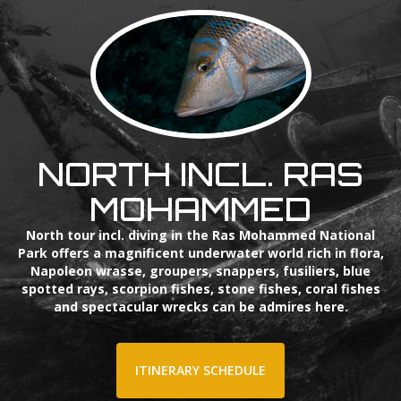
NORTH INCL. RAS
MOHAMMED
North tour incl. diving in the Ras Mohammed National
Park offers a magnificent underwater world rich in flora,
Napoleon wrasse, groupers, snappers, fusiliers, blue
spotted rays, scorpion fishes, stone fishes, coral fishes
and spectacular wrecks can be admires here.
ITINERARY SCHEDULE