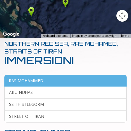
Keyboard shortcuts
Image may be subject to copyright
Terms
ly
For development purposes only
For development p
NORTHERN RED SEA, RAS MOHAMED,
STRAITS OF TIRAN
IMMERSIONI
RAS MOHAMMED
ABU NUHAS
SS THISTLEGORM
STREET OF TIRAN