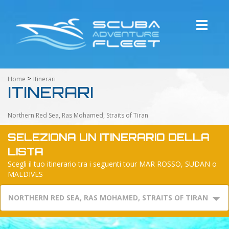
Toggle
navigati
>
Home
Itinerari
ITINERARI
Northern Red Sea, Ras Mohamed, Straits of Tiran
SELEZIONA UN ITINERARIO DELLA
LISTA
Scegli il tuo itinerario tra i seguenti tour MAR ROSSO, SUDAN o
MALDIVES
NORTHERN RED SEA, RAS MOHAMED, STRAITS OF TIRAN