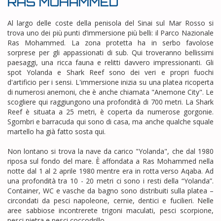
RAS MOHAMMED
Al largo delle coste della penisola del Sinai sul Mar Rosso si
trova uno dei più punti d’immersione più belli: il Parco Nazionale
Ras Mohammed. La zona protetta ha in serbo favolose
sorprese per gli appassionati di sub. Qui troveranno bellissimi
paesaggi, una ricca fauna e relitti davvero impressionanti. Gli
spot Yolanda e Shark Reef sono dei veri e propri fuochi
d'artificio per i sensi. L'immersione inizia su una platea ricoperta
di numerosi anemoni, che è anche chiamata "Anemone City". Le
scogliere qui raggiungono una profondità di 700 metri. La Shark
Reef è situata a 25 metri, è coperta da numerose gorgonie.
Sgombri e barracuda qui sono di casa, ma anche qualche squale
martello ha già fatto sosta qui.
Non lontano si trova la nave da carico "Yolanda", che dal 1980
riposa sul fondo del mare. È affondata a Ras Mohammed nella
notte dal 1 al 2 aprile 1980 mentre era in rotta verso Aqaba. Ad
una profondità tra 10 - 20 metri ci sono i resti della “Yolanda”.
Container, WC e vasche da bagno sono distribuiti sulla platea –
circondati da pesci napoleone, cernie, dentici e fucilieri. Nelle
aree sabbiose incontrerete trigoni maculati, pesci scorpione,
pesci pietra e pesci coccodrillo.