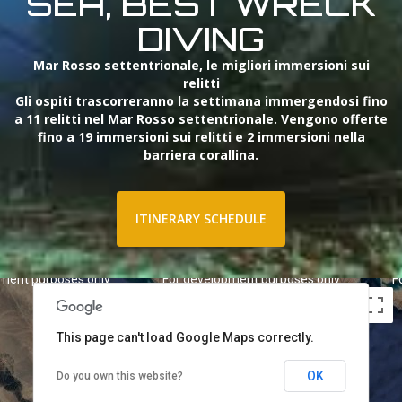
SEA, BEST WRECK
DIVING
Mar Rosso settentrionale, le migliori immersioni sui
relitti
Gli ospiti trascorreranno la settimana immergendosi fino
a 11 relitti nel Mar Rosso settentrionale. Vengono offerte
fino a 19 immersioni sui relitti e 2 immersioni nella
barriera corallina.
ITINERARY SCHEDULE
pment purposes only
For development purposes only
F
This page can't load Google Maps correctly.
OK
Do you own this website?