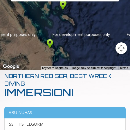
pment purposes only
For development purposes only
F
Keyboard shortcuts
Image may be subject to copyright
Terms
NORTHERN RED SEA, BEST WRECK
DIVING
IMMERSIONI
ABU NUHAS
SS THISTLEGORM