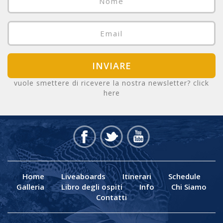
INVIARE
vuole smettere di ricevere la nostra newsletter?
click
here
Home
Liveaboards
Itinerari
Schedule
Galleria
Libro degli ospiti
Info
Chi Siamo
Contatti