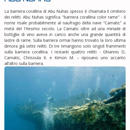
La barriera corallina di Abu Nuhas spesso è chiamata il cimitero
dei relitti. Abu Nuhas significa "barriera corallina color rame" - il
nome risale probabilmente al naufragio della nave “Carnatic” a
metà del 19esimo secolo. La Carnatic oltre ad una miriade di
bottiglie di vino aveva in carico anche una grande quantità di
lastre di rame. Sulla barriera ormai hanno trovato la loro ultima
dimora già sette relitti. Di tre rimangono solo singoli frammenti
sulla barriera corallina. I restanti quattro relitti - Ghiannis D,
Carnatic, Chrisoula K. e Kimon M. – riposano uno accanto
all’altro sulla barriera.