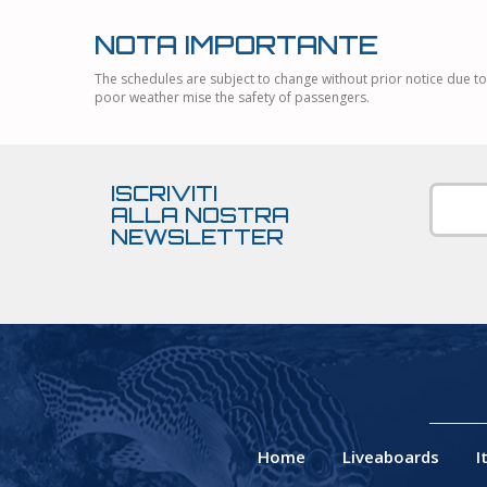
NOTA IMPORTANTE
The schedules are subject to change without prior notice due to
poor weather mise the safety of passengers.
ISCRIVITI
ALLA NOSTRA
NEWSLETTER
Home
Liveaboards
I