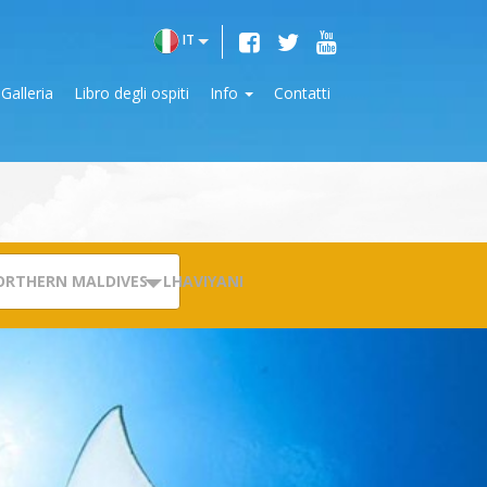
IT
Galleria
Libro degli ospiti
Info
Contatti
ORTHERN MALDIVES - LHAVIYANI