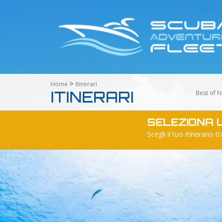
>
Home
Itinerari
ITINERARI
Best of N
SELEZIONA U
Scegli il tuo itinerar