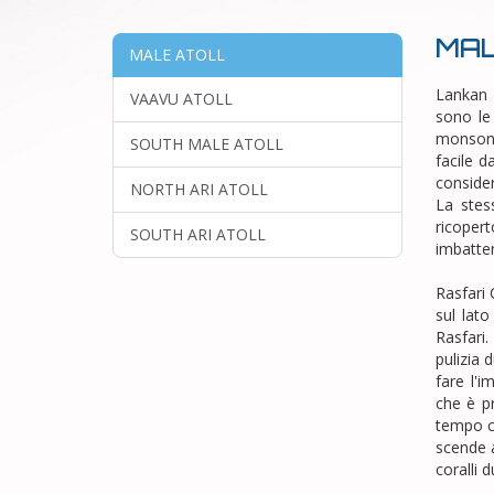
MA
MALE ATOLL
Lankan 
VAAVU ATOLL
sono le 
monsone
SOUTH MALE ATOLL
facile 
conside
NORTH ARI ATOLL
La stes
ricoper
SOUTH ARI ATOLL
imbatter
Rasfari 
sul lato
Rasfari
pulizia 
fare l'i
che è p
tempo c
scende a
coralli d