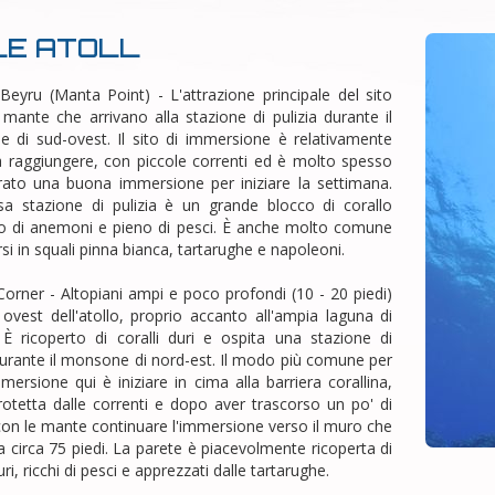
LE ATOLL
Beyru (Manta Point) - L'attrazione principale del sito
mante che arrivano alla stazione di pulizia durante il
 di sud-ovest. Il sito di immersione è relativamente
da raggiungere, con piccole correnti ed è molto spesso
rato una buona immersione per iniziare la settimana.
sa stazione di pulizia è un grande blocco di corallo
to di anemoni e pieno di pesci. È anche molto comune
si in squali pinna bianca, tartarughe e napoleoni.
Corner - Altopiani ampi e poco profondi (10 - 20 piedi)
 ovest dell'atollo, proprio accanto all'ampia laguna di
. È ricoperto di coralli duri e ospita una stazione di
durante il monsone di nord-est. Il modo più comune per
mmersione qui è iniziare in cima alla barriera corallina,
rotetta dalle correnti e dopo aver trascorso un po' di
on le mante continuare l'immersione verso il muro che
 circa 75 piedi. La parete è piacevolmente ricoperta di
uri, ricchi di pesci e apprezzati dalle tartarughe.