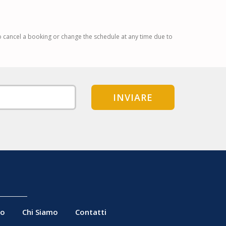
to cancel a booking or change the schedule at any time due to
INVIARE
fo
Chi Siamo
Contatti