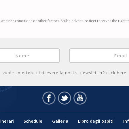
 weather conditions or other factors. Scuba adventure fleet reserves the right 
vuole smettere di ricevere la nostra newsletter?
click here
tinerari
Schedule
Galleria
Libro degli ospiti
In