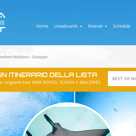
Home
Liveaboards
Itinerari
Schedule
orthern Maldives - Lhaviyani
N ITINERARIO DELLA LISTA
BEST OF N
io tra i seguenti tour MAR ROSSO, SUDAN o MALDIVES