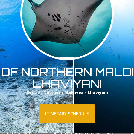
 OF NORTHERN MALDI
LHAVIYANI
Best of Northern Maldives - Lhaviyani
ITINERARY SCHEDULE
pment purposes only
For development purposes only
F