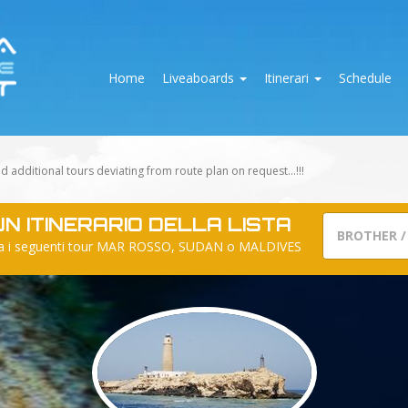
Home
Liveaboards
Itinerari
Schedule
d additional tours deviating from route plan on request...!!!
N ITINERARIO DELLA LISTA
BROTHER /
io tra i seguenti tour MAR ROSSO, SUDAN o MALDIVES