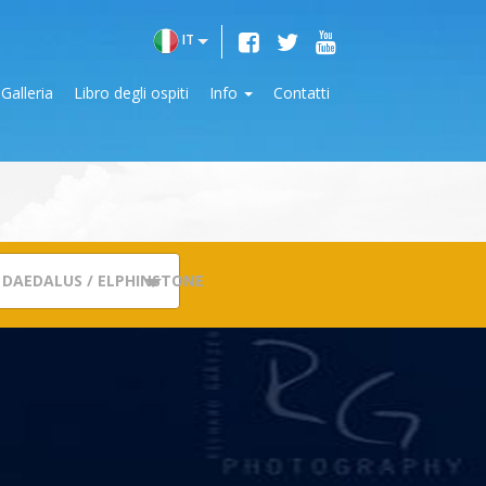
IT
Galleria
Libro degli ospiti
Info
Contatti
 DAEDALUS / ELPHINSTONE