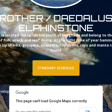
ROTHER / DAEDALUS
ELPHINSTONE
 is located 150 to 180 km south of Hurghada and belong to th
of fish, wreck and reef diving. At the right time of year ham
e tip sharks, groupers, snappers, napoleons, rays and manta r
found.
ITINERARY SCHEDULE
evelopment purposes only
For development purposes only
This page can't load Google Maps correctly.
OK
Do you own this website?