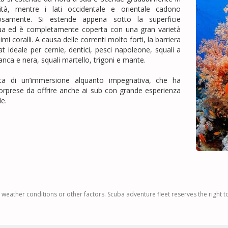
ità, mentre i lati occidentale e orientale cadono
nosamente. Si estende appena sotto la superficie
qua ed è completamente coperta con una gran varietà
simi coralli. A causa delle correnti molto forti, la barriera
tat ideale per cernie, dentici, pesci napoleone, squali a
anca e nera, squali martello, trigoni e mante.
ta di un’immersione alquanto impegnativa, che ha
orprese da offrire anche ai sub con grande esperienza
le.
 weather conditions or other factors. Scuba adventure fleet reserves the right 