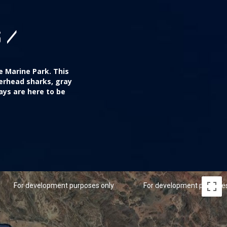
 /
e Marine Park. This
merhead sharks, gray
ays are here to be
For development purposes only
For development purposes