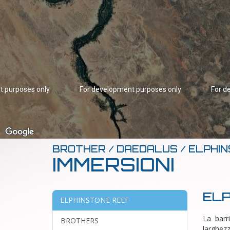
t purposes only
For development purposes only
For d
BROTHER / DAEDALUS / ELPHI
IMMERSIONI
ELP
ELPHINSTONE REEF
La barr
BROTHERS
larghez