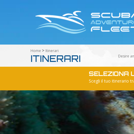
>
Home
Itinerari
ITINERARI
Desire an
SELEZIONA U
Scegli il tuo itinerar