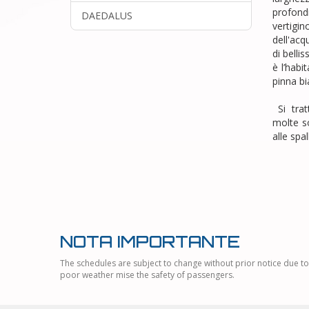
profond
DAEDALUS
vertigi
dell'ac
di bellis
è l’habi
pinna bi
Si trat
molte s
alle spal
NOTA IMPORTANTE
The schedules are subject to change without prior notice due to
poor weather mise the safety of passengers.