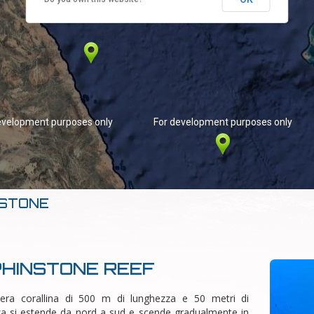
evelopment purposes only
For development purposes only
NSTONE
HINSTONE REEF
iera corallina di 500 m di lunghezza e 50 metri di
za si estende da nord a sud e scende gradualmente in