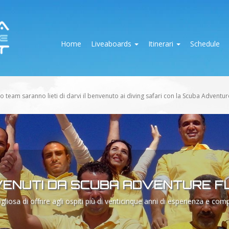
Home
Liveaboards
Itinerari
Schedule
 team saranno lieti di darvi il benvenuto ai diving safari con la Scuba Adventure
ENUTI DA SCUBA ADVENTURE F
iosa di offrire agli ospiti più di venticinque anni di esperienza e com