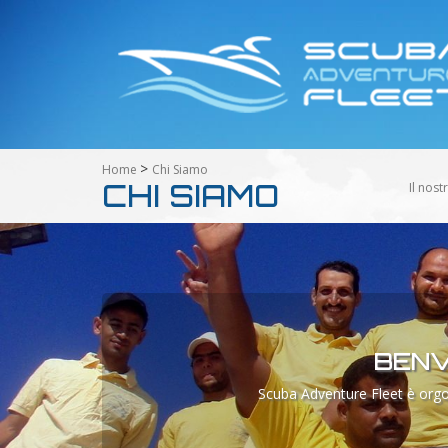
>
Home
Chi Siamo
CHI SIAMO
Il nostro
BENV
Scuba Adventure Fleet è orgogl