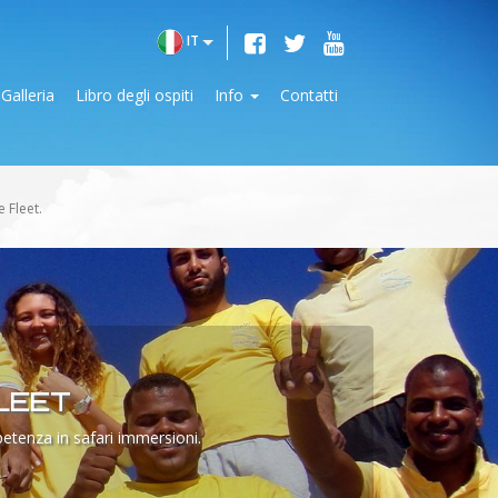
IT
Galleria
Libro degli ospiti
Info
Contatti
 Fleet.
LEET
petenza in safari immersioni.