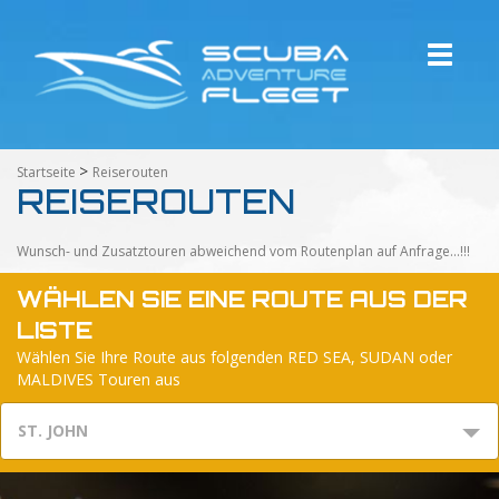
Toggle
navigati
>
Startseite
Reiserouten
REISEROUTEN
Wunsch- und Zusatztouren abweichend vom Routenplan auf Anfrage...!!!
WÄHLEN SIE EINE ROUTE AUS DER
LISTE
Wählen Sie Ihre Route aus folgenden RED SEA, SUDAN oder
MALDIVES Touren aus
ST. JOHN