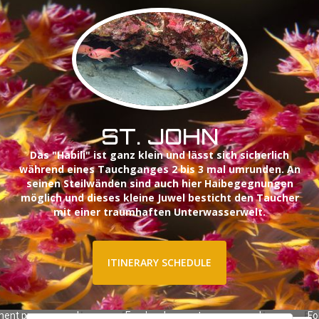
ST. JOHN
Das "Habili" ist ganz klein und lässt sich sicherlich
während eines Tauchganges 2 bis 3 mal umrunden. An
seinen Steilwänden sind auch hier Haibegegnungen
möglich und dieses kleine Juwel besticht den Taucher
mit einer traumhaften Unterwasserwelt.
ITINERARY SCHEDULE
ment purposes only
For development purposes only
Fo