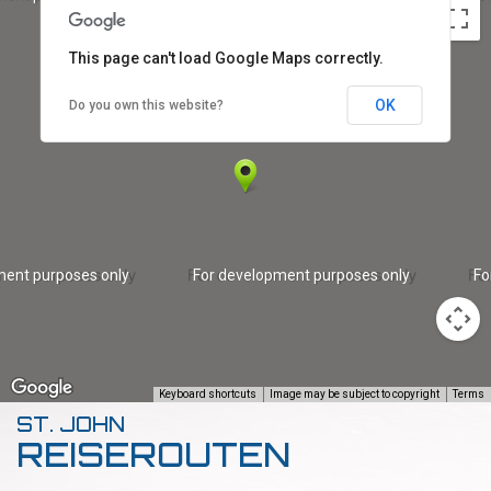
This page can't load Google Maps correctly.
OK
Do you own this website?
ment purposes only
For development purposes only
Fo
Keyboard shortcuts
Image may be subject to copyright
Terms
ST. JOHN
REISEROUTEN