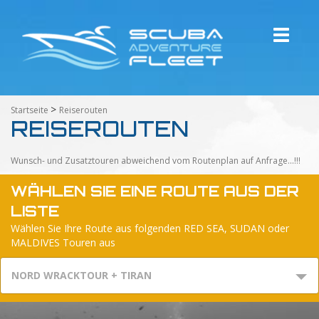
Toggle
navigati
>
Startseite
Reiserouten
REISEROUTEN
Wunsch- und Zusatztouren abweichend vom Routenplan auf Anfrage...!!!
WÄHLEN SIE EINE ROUTE AUS DER
LISTE
Wählen Sie Ihre Route aus folgenden RED SEA, SUDAN oder
MALDIVES Touren aus
NORD WRACKTOUR + TIRAN