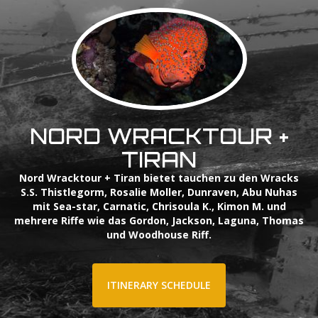
NORD WRACKTOUR +
TIRAN
Nord Wracktour + Tiran bietet tauchen zu den Wracks
S.S. Thistlegorm, Rosalie Moller, Dunraven, Abu Nuhas
mit Sea-star, Carnatic, Chrisoula K., Kimon M. und
mehrere Riffe wie das Gordon, Jackson, Laguna, Thomas
und Woodhouse Riff.
s only
For development purposes only
For developme
ITINERARY SCHEDULE