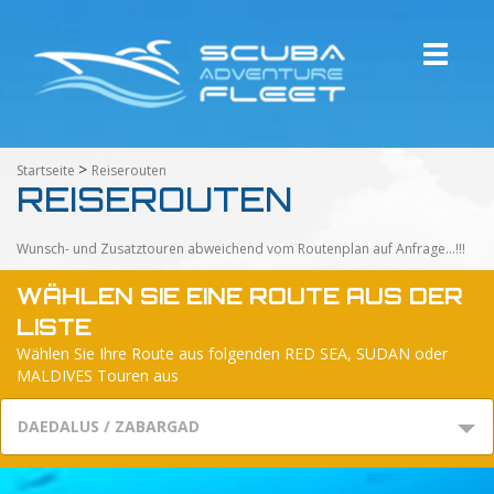
Toggle
navigati
>
Startseite
Reiserouten
REISEROUTEN
Wunsch- und Zusatztouren abweichend vom Routenplan auf Anfrage...!!!
WÄHLEN SIE EINE ROUTE AUS DER
LISTE
Wählen Sie Ihre Route aus folgenden RED SEA, SUDAN oder
MALDIVES Touren aus
DAEDALUS / ZABARGAD