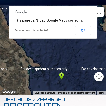
 only
For development purposes only
For development
This page can't load Google Maps correctly.
OK
Do you own this website?
 only
For development purposes only
For development
Keyboard shortcuts
Image may be subject to copyright
Terms
DAEDALUS / ZABARGAD
REISEROUTEN